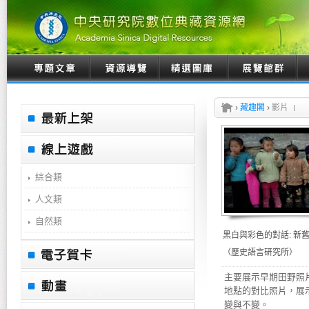
›
藏趣閣
›
影片
綜合類
人文類
自然類
（歷史語言研究所）
主要展示早期田野照
地點的對比照片，展
變與不變。