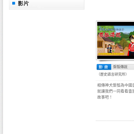
槃瓠傳說
（歷史語言研究所）
相傳神犬槃瓠為中國
就讓我們一同看看畬
故事吧！