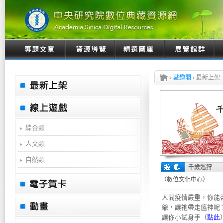
›
藏趣閣
›
最新上架
綜合類
人文類
自然類
千歲巡狩
（數位文化中心）
人間疫情嚴重，你能
爺，讓祂帶走瘟神呢
讓你小試身手（
點此