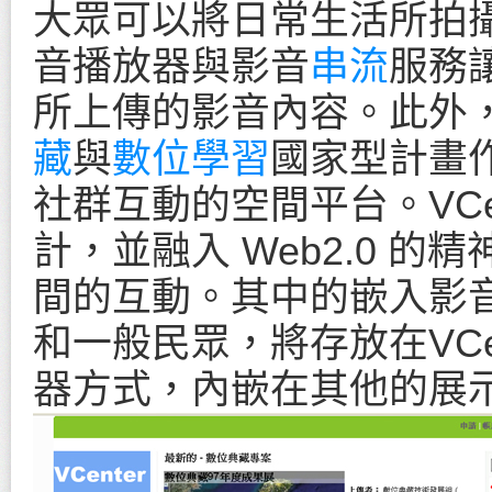
大眾可以將日常生活所拍攝的
音播放器與影音
串流
服務
所上傳的影音內容。此外，V
藏
與
數位學習
國家型計畫
社群互動的空間平台。VCe
計，並融入 Web2.0 
間的互動。其中的嵌入影
和一般民眾，將存放在VCe
器方式，內嵌在其他的展