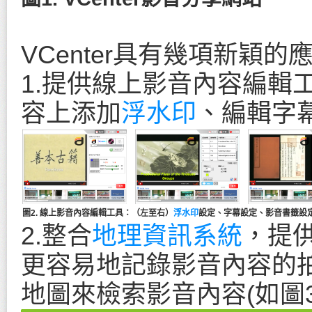
VCenter具有幾項新穎
1.提供線上影音內容編輯
容上添加
浮水印
、編輯字
圖2. 線上影音內容編輯工具：（左至右）
浮水印
設定、字幕設定、影音書籤設
2.整合
地理資訊系統
，提
更容易地記錄影音內容的
地圖來檢索影音內容(如圖3