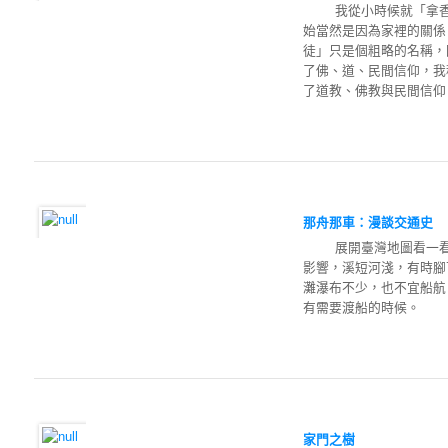
我從小時候就「拿香
始當然是因為家裡的關係
徒」只是個粗略的名稱，
了佛、道、民間信仰，我
了道教、佛教與民間信仰
那舟那車：漫談交通史
展開臺灣地圖看一看，
影響，溪短河淺，有時腳
灘瀑布不少，也不宜船
有需要渡船的時候。 我
家門之樹