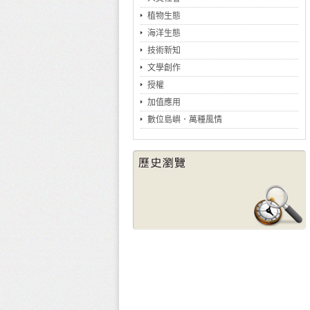
植物生態
海洋生態
技術新知
文學創作
授權
加值應用
數位島嶼．萬種風情