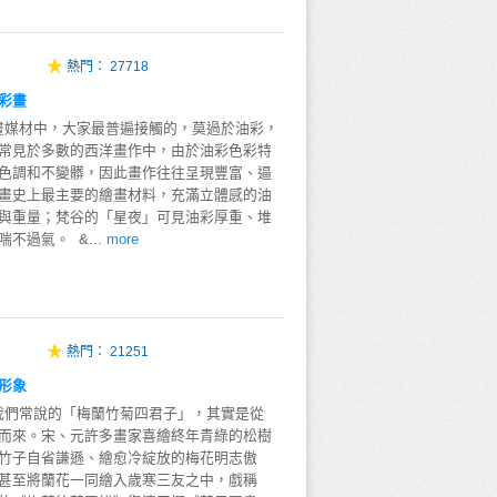
熱門：
27718
彩畫
材中，大家最普遍接觸的，莫過於油彩，
常見於多數的西洋畫作中，由於油彩色彩特
色調和不變髒，因此畫作往往呈現豐富、逼
畫史上最主要的繪畫材料，充滿立體感的油
與重量；梵谷的「星夜」可見油彩厚重、堆
不過氣。 &...
more
熱門：
21251
形象
常說的「梅蘭竹菊四君子」，其實是從
而來。宋、元許多畫家喜繪終年青綠的松樹
竹子自省謙遜、繪愈冷綻放的梅花明志傲
甚至將蘭花一同繪入歲寒三友之中，戲稱