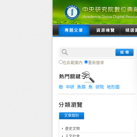
在此範圍內
重新搜尋
樹
中研
魚類
魚
研院
地形圖
文章類別
歷史文物
人文社會