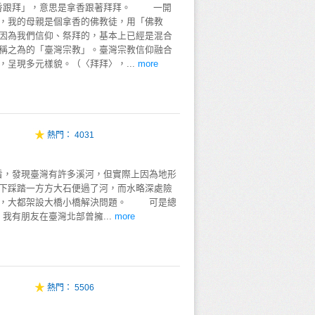
跟拜」，意思是拿香跟著拜拜。 一開
，我的母親是個拿香的佛教徒，用「佛教
因為我們信仰、祭拜的，基本上已經是混合
稱之為的「臺灣宗教」。臺灣宗教信仰融合
，呈現多元樣貌。（〈拜拜〉，...
more
熱門：
4031
發現臺灣有許多溪河，但實際上因為地形
下踩踏一方方大石便過了河，而水略深處險
航，大都架設大橋小橋解決問題。 可是總
有朋友在臺灣北部曾擁...
more
熱門：
5506