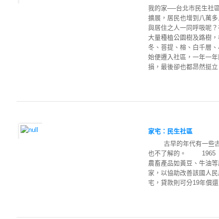
我的家──台北市民生社
擴展，居民也增到八萬多
與居住之人一同呼吸呢？
大量種植公園樹及路樹，
冬、菩提、榕、白千層、
始便遷入社區，一年一年
損，最後卻也都昂然挺立，
家宅：民生社區
古早的年代有一些古早
也不了解的。 1965
農畜產品如黃豆、牛油等
家，以協助改善該國人民
宅，貸款則可分19年償還