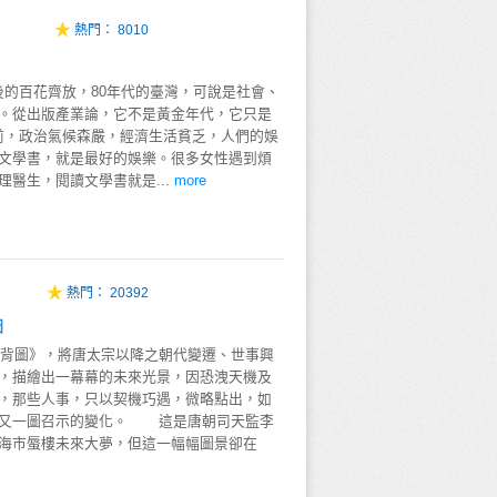
熱門：
8010
百花齊放，80年代的臺灣，可說是社會、
。從出版產業論，它不是黃金年代，它只是
，政治氣候森嚴，經濟生活貧乏，人們的娛
文學書，就是最好的娛樂。很多女性遇到煩
醫生，閱讀文學書就是...
more
熱門：
20392
圖
圖》，將唐太宗以降之朝代變遷、世事興
，描繪出一幕幕的未來光景，因恐洩天機及
，那些人事，只以契機巧遇，微略點出，如
圖又一圖召示的變化。 這是唐朝司天監李
海市蜃樓未來大夢，但這一幅幅圖景卻在