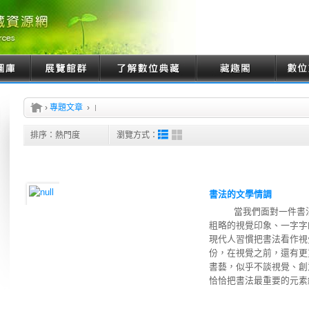
›
專題文章
›
排序：
熱門度
瀏覽方式：
書法的文學情調
當我們面對一件書法作
粗略的視覺印象、一字
現代人習慣把書法看作視
份，在視覺之前，還有更
書藝，似乎不談視覺、創
恰恰把書法最重要的元素