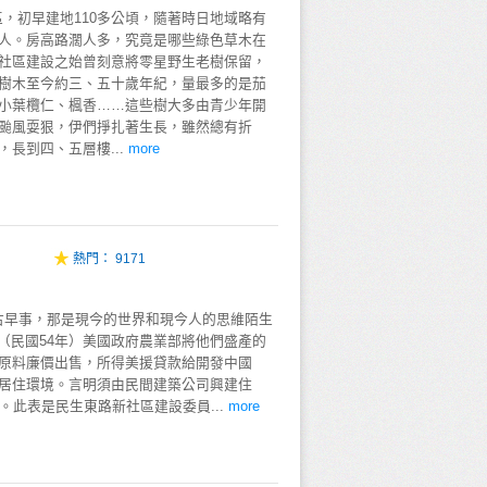
區，初早建地110多公頃，隨著時日地域略有
人。房高路濶人多，究竟是哪些綠色草木在
社區建設之始曾刻意將零星野生老樹保留，
樹木至今約三、五十歲年紀，量最多的是茄
小葉欖仁、楓香……這些樹大多由青少年開
颱風耍狠，伊們掙扎著生長，雖然總有折
長到四、五層樓...
more
熱門：
9171
事，那是現今的世界和現今人的思維陌生
 （民國54年）美國政府農業部將他們盛產的
原料廉價出售，所得美援貸款給開發中國
居住環境。言明須由民間建築公司興建住
。此表是民生東路新社區建設委員...
more