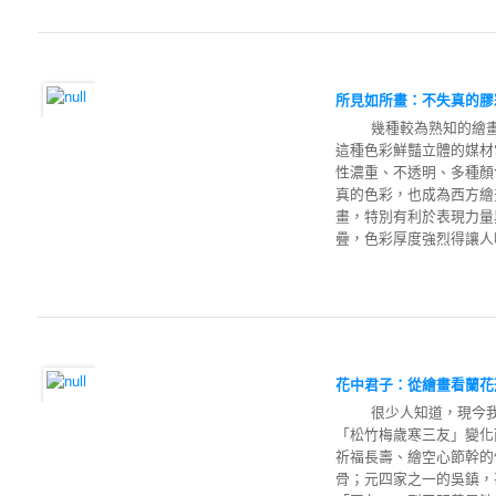
所見如所畫：不失真的膠
幾種較為熟知的繪畫媒
這種色彩鮮豔立體的媒材
性濃重、不透明、多種顏
真的色彩，也成為西方繪
畫，特別有利於表現力量
疊，色彩厚度強烈得讓人喘
花中君子：從繪畫看蘭花
很少人知道，現今我們
「松竹梅歲寒三友」變化
祈福長壽、繪空心節幹的
骨；元四家之一的吳鎮，