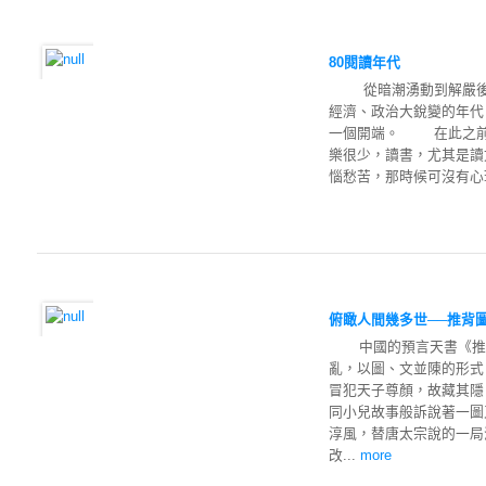
80閱讀年代
從暗潮湧動到解嚴後的
經濟、政治大銳變的年代
一個開端。 在此之前
樂很少，讀書，尤其是讀
惱愁苦，那時候可沒有心理
俯瞰人間幾多世──推背
中國的預言天書《推背
亂，以圖、文並陳的形式
冒犯天子尊顏，故藏其隱
同小兒故事般訴說著一
淳風，替唐太宗說的一局
改...
more