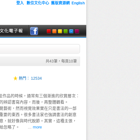
登入
數位文化中心
舊版資源網
English
共
43
筆，每頁
10
筆
熱門：
12534
品的時候，通常有三個漸進的欣賞層次：
字的辨認書寫內容，而後，再整體觀看。
覺藝術，然而視覺效果實在只是書法的一部
重要的東西。很多書法家也強調書法的創意
意，就好像與時代脫節。其實，這種主張，
給忽略了。 ...
more