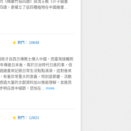
的《梅蘭竹菊四譜》與清王概《芥子園畫
四譜，更確立了這四種植物在中國繪畫...
熱門：
10649
才自西方傳教士傳入中國，而臺灣接觸照
05年傳進日本後，再於日治時代引進的事，但
過繪畫來記錄日常生活點點滴滴，這對後來
，有著非常重大的意義。特別是節慶、活動
透過大量的文獻資料加以推敲理解，並進而
明白其中細節，恐怕在...
more
熱門：
12821