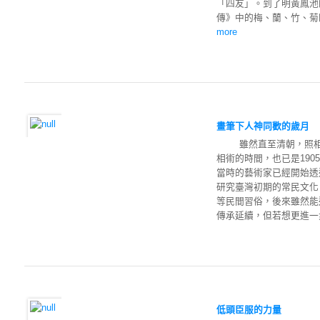
「四友」。到了明黃鳳池
傳》中的梅、蘭、竹、菊
more
畫筆下人神同歡的歲月
雖然直至清朝，照相術
相術的時間，也已是19
當時的藝術家已經開始透
研究臺灣初期的常民文化
等民間習俗，後來雖然能
傳承延續，但若想更進一步
低頭臣服的力量