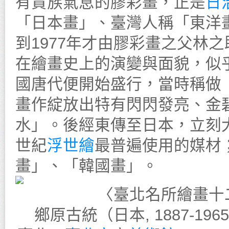
有貴族氣息的膠彩畫，正是
日
「日本畫」、臺灣人稱「東洋
到1977年才由膠彩畫之父林
在繪畫史上的演變與面貌，似
國唐代便開始盛行，當時稱做
畫作綻放出特有閃閃發亮、金
水」。後經東傳至日本，立刻大
世紀
浮世繪
最普遍使用的媒材
畫」、「韓國畫」。
〈臺北名所繪畫十
鄉原古統（日本, 1887-1965