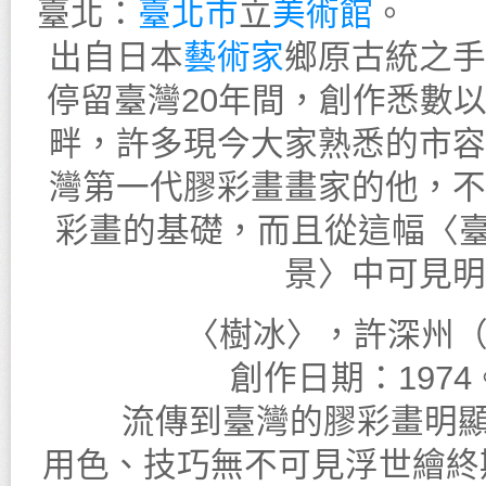
臺北：
臺北市
立
美術館
。 這
出自日本
藝術家
鄉原古統之手
停留臺灣20年間，創作悉數
畔，許多現今大家熟悉的市容
灣第一代膠彩畫畫家的他，不
彩畫的基礎，而且從這幅〈臺
景〉中可見明
〈樹冰〉，許深州（臺灣,
創作日期：197
流傳到臺灣的膠彩畫明顯
用色、技巧無不可見浮世繪終期