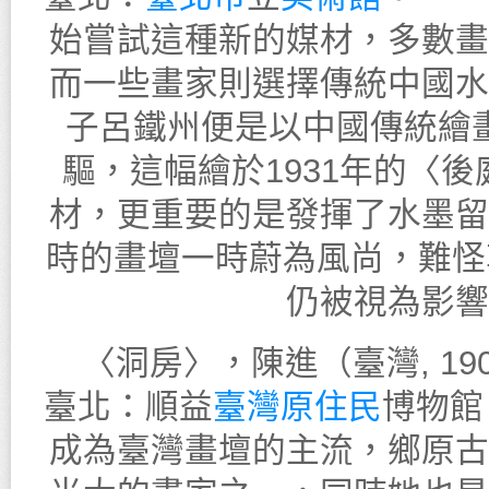
始嘗試這種新的媒材，多數畫
而一些畫家則選擇傳統中國水
子呂鐵州便是以中國傳統繪
驅，這幅繪於1931年的〈
材，更重要的是發揮了水墨留
時的畫壇一時蔚為風尚，難怪
仍被視為影響
〈洞房〉，陳進（臺灣, 190
臺北：順益
臺灣原住民
博物
成為臺灣畫壇的主流，鄉原古