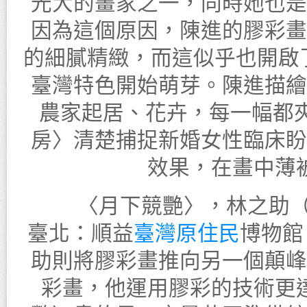
光大的畫家之一，同時她也是
因為這個原因，陳進的膠彩畫
的細膩精緻，而這似乎也開啟
臺灣特色開始萌芽。陳進描繪
農家起居、花卉，每一幅都夾
房〉清楚捕捉新婚女性臨床盼
效果，在畫中薄
〈月下競艷〉，林之助（
臺北：順益
臺灣原住民
博物
助則將膠彩畫推向另一個顛峰
彩畫，他運用膠彩的技術更