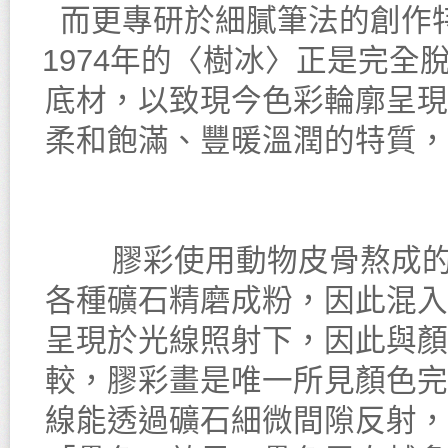
而更專研於細膩筆法的創作
1974年的〈樹冰〉正是完
底材，以致現今色彩輪廓呈現
柔和飽滿、豐暖溫潤的特質，
膠彩使用動物皮骨熬成的動
各種礦石精磨成粉，因此混入
呈現於光線照射下，因此與顏
較，膠彩畫是唯一所見顏色完
線能透過礦石細微間隙反射，