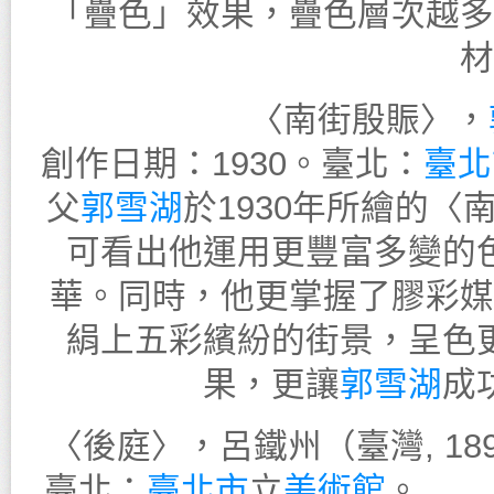
「疊色」效果，疊色層次越多
材
〈南街殷賑〉，
創作日期：1930。臺北：
臺北
父
郭雪湖
於1930年所繪的
可看出他運用更豐富多變的
華。同時，他更掌握了膠彩媒
絹上五彩繽紛的街景，呈色
果，更讓
郭雪湖
成
〈後庭〉，呂鐵州（臺灣, 1899
臺北：
臺北市
立
美術館
。 