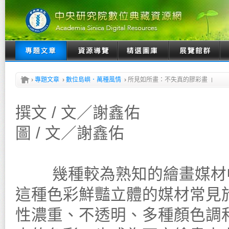
›
專題文章
›
數位島嶼．萬種風情
›
所見如所畫：不失真的膠彩畫
撰文 / 文／謝鑫佑
圖 / 文／謝鑫佑
幾種較為熟知的繪畫媒材中
這種色彩鮮豔立體的媒材常見
性濃重、不透明、多種顏色調