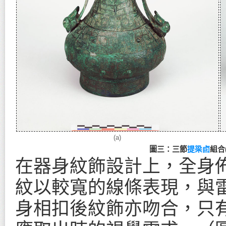
(a)
圖三：三節
提梁卣
組合
在器身紋飾設計上，全身
紋以較寬的線條表現，與
身相扣後紋飾亦吻合，只