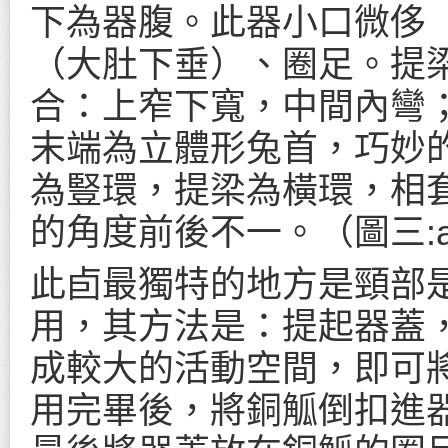
下為器腹。此器小口微侈
（大肚下垂）、圈足。提
合：上窄下寬，中間內彎
末端為立體形兔首，巧妙
為豎環，提梁為橫環，相
的角度前後不一。（圖三:
此卣最獨特的地方是頸部
用，其方法是：提起器蓋
成較大的活動空間，即可將
用完畢後，將銅觚倒扣進