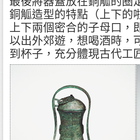
最後將器蓋放在銅觚的圈
銅觚造型的特點（上下的
上下兩個密合的子母口，
以出外郊遊，想喝酒時，
到杯子，充分體現古代工