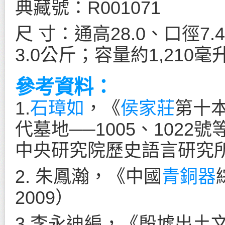
典藏號：R001071
尺 寸：通高28.0、口徑7.
3.0公斤；容量約1,210毫
參考資料：
1.
石璋如
，《
侯家莊
第十本
代墓地──1005、102
中央研究院歷史語言研究所
2. 朱鳳瀚，《中國
青銅器
2009）
3.李永迪編，《殷墟出土