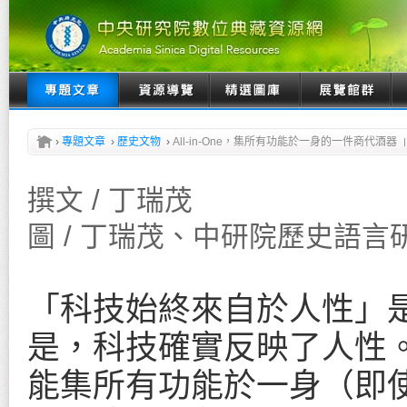
›
專題文章
›
歷史文物
›
All-in-One，集所有功能於一身的一件商代酒器
撰文 / 丁瑞茂
圖 / 丁瑞茂、中研院歷史語言
「科技始終來自於人性」
是，科技確實反映了人性
能集所有功能於一身（即