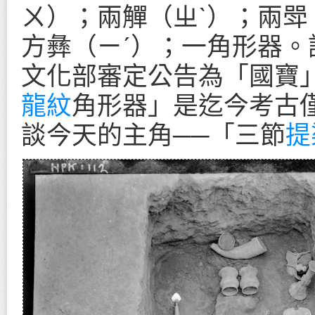
ㄨ）；兩觶（ㄓˋ）；兩斝
方彝（ㄧˊ）；一角形器。
文化部審定公告為「國寶
龍紋
角形器」是迄今考古
談今天的主角──「三節
提