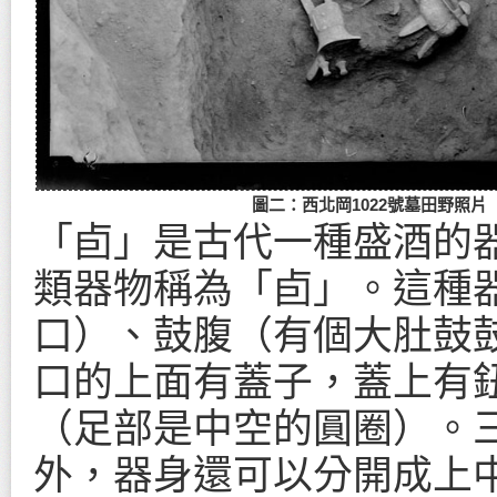
圖二：西北岡1022號墓田野照片
「卣」是古代一種盛酒的
類器物稱為「卣」。這種
口）、鼓腹（有個大肚鼓
口的上面有蓋子，蓋上有
（足部是中空的圓圈）。
外，器身還可以分開成上