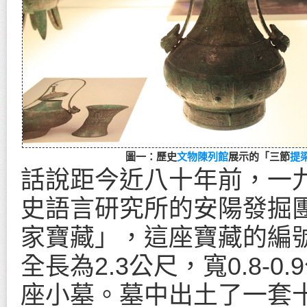
圖一：歷史
文物陳列館
展示的「三節
提
話說距今近八十年前，一
史語言研究所的安陽發掘
家寶藏」，這座寶藏的編號
全長為2.3公尺，寬0.8-
座小墓。墓中出土了一套