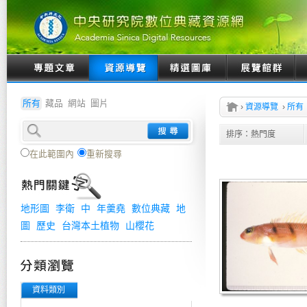
所有
藏品
網站
圖片
›
資源導覽
›
所有
排序：
熱門度
在此範圍內
重新搜尋
地形圖
李衛
中
年羹堯
數位典藏
地
圖
歷史
台灣本土植物
山櫻花
資料類別