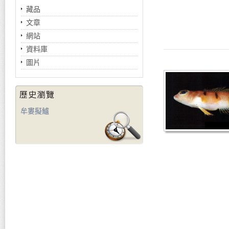
藏品
文章
網站
資料庫
圖片
牟婁擬鱸