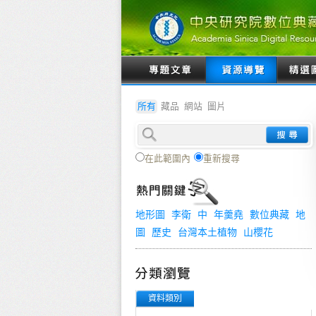
所有
藏品
網站
圖片
在此範圍內
重新搜尋
地形圖
李衛
中
年羹堯
數位典藏
地
圖
歷史
台灣本土植物
山櫻花
資料類別