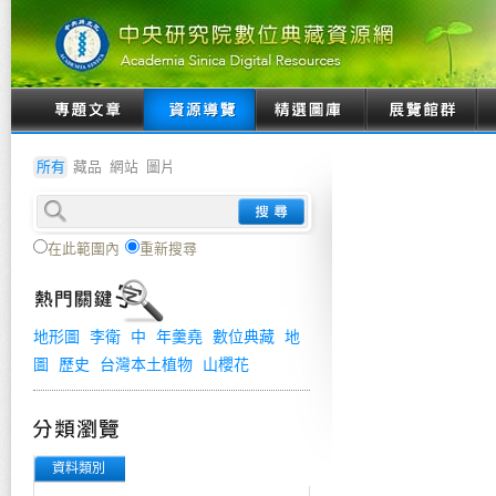
所有
藏品
網站
圖片
在此範圍內
重新搜尋
地形圖
李衛
中
年羹堯
數位典藏
地
圖
歷史
台灣本土植物
山櫻花
資料類別