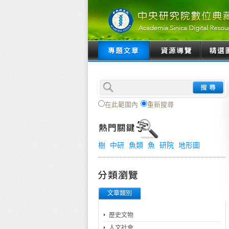
在此範圍內
重新搜尋
樹
中研
魚類
魚
研院
地形圖
文章類別
歷史文物
人文社會