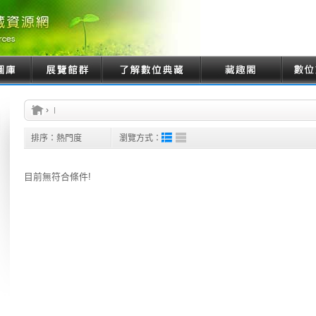
›
排序：
熱門度
瀏覽方式：
目前無符合條件!