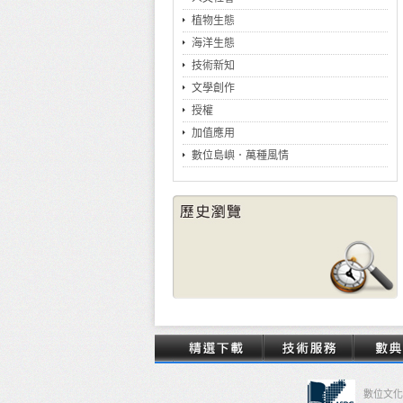
植物生態
海洋生態
技術新知
文學創作
授權
加值應用
數位島嶼．萬種風情
數位文化