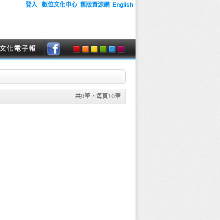
登入
數位文化中心
舊版資源網
English
共
0
筆，每頁
10
筆