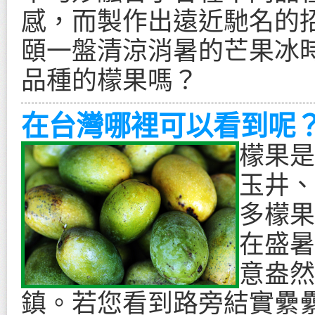
感，而製作出遠近馳名的
頤一盤清涼消暑的芒果冰
品種的檬果嗎？
在台灣哪裡可以看到呢
檬果是
玉井、
多檬果
在盛暑
意盎然
鎮。若您看到路旁結實纍