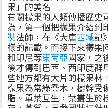
果」的美名。
有關檬果的人類傳播歷史
為，第一個把檬果介紹到
奘
法師，在《大唐
西域
記
樣的記載。而接下來檬果
和印尼等
東南亞
國家，之
後才傳到巴西、西印度群
些地方都有大片的檬果林
檬果為常綠喬木，樹幹受
脂。單葉互生，葉叢生於