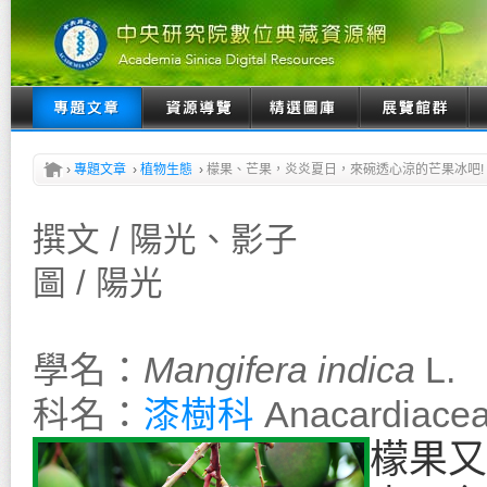
›
專題文章
›
植物生態
›
檬果、芒果，炎炎夏日，來碗透心涼的芒果冰吧!
撰文 / 陽光、影子
圖 / 陽光
學名：
Mangifera indica
L.
科名：
漆樹科
Anacardiace
檬果又