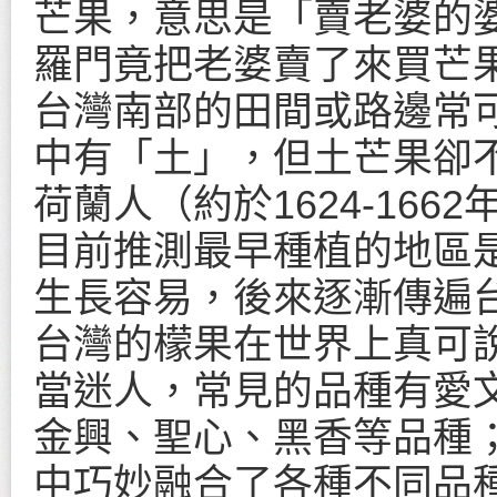
芒果，意思是「賣老婆的
羅門竟把老婆賣了來買芒
台灣南部的田間或路邊常
中有「土」，但土芒果卻
荷蘭人（約於1624-16
目前推測最早種植的地區
生長容易，後來逐漸傳遍
台灣的檬果在世界上真可
當迷人，常見的品種有愛
金興、聖心、黑香等品種
中巧妙融合了各種不同品