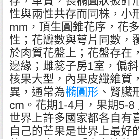
存，革質，長橢圓狀披針
性與兩性共存而同株，小形
mm，頂生圓錐花序，花多
性；花瓣數與萼片同數，覆
於肉質花盤上；花盤存在
邊緣；雌蕊子房1室，偏
核果大型，內果皮纖維質
異，通常為
橢圓形
、腎臟形
cm。花期1-4月，果期5-8
世界上許多國家都各自有
自己的芒果是世界上最好