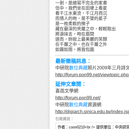
一剝，是總寫不完全的家書
信中，我們坐在田埂上看星
看千江水東流，千江月西沉
而情人的吻，是不墜的星子
是一枚柔軟的擦子
藏在最深的夾層之中，輕輕取出
將淚抹去，吻在眉間
遂而，妳妝上最美麗的笑顏
在千層之中，也在千層之外
如霧如雨，將我包圍
最新徵稿訊息：
中研院
數位典藏
照片2009年三月
http://forum.pon99.net/viewtopic.p
延伸文章閱：
喜菡文學網
http://forum.pon99.net/
中研院
數位典藏
資源網
http://digiarch.sinica.edu.tw/index.js
引用資訊：