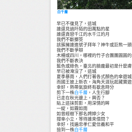
白千層
早已不復見了，這城
誰還見過阡陌的田萬點的星
誰還貪戀千江的水千江的月
我們不斷擲筊
該簇擁誰進號子拜年？神牛或巨熊一頭
我們不斷爭辯
木柵或四川，哪裡的竹子合團團圓圓的
我們不斷表決
藍色或綠色，臺北的臉龐最初是什麼膚
早已被淹沒了，這城
夏季暴雨，人們打著各式顏色的傘遊城
而國王披上新衣，海角天涯玩起藏寶遊
幸好，熱帶氣旋終有歇息時分
剪下一株
白千層
，人生行腳
已走在秋光邊上，興否？
貼上這抹剪影，用深情的眸
一綻，如霧如雨
如曾經樹下那名娉婷少女
撐傘小立，等待誰來借問？
幸好，找遍忠孝仁愛信義和平
撿到一株
白千層