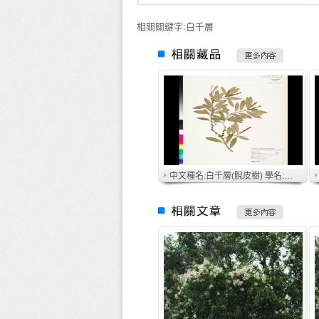
相關關鍵字:白千層
中文種名:白千層(脫皮樹) 學名:Melaleuca leucadendra L.