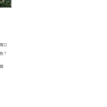
胃口
色？
戲