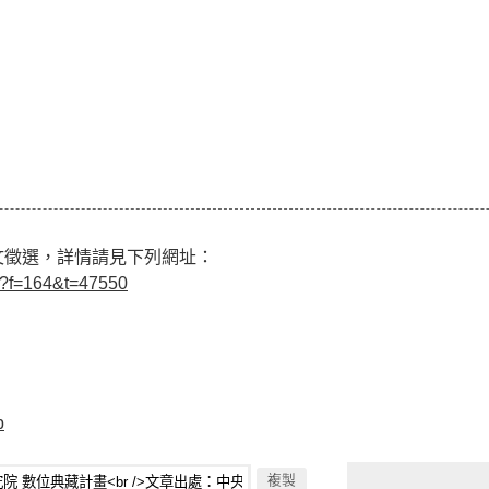
詩文徵選，詳情請見下列網址：
hp?f=164&t=47550
p
複製