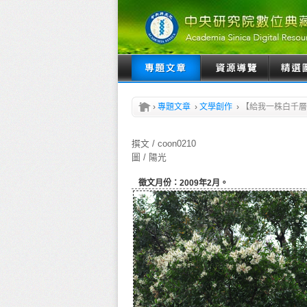
›
專題文章
›
文學創作
›
【給我一株白千層
撰文 / coon0210
圖 / 陽光
徵文月份：2009年2月。