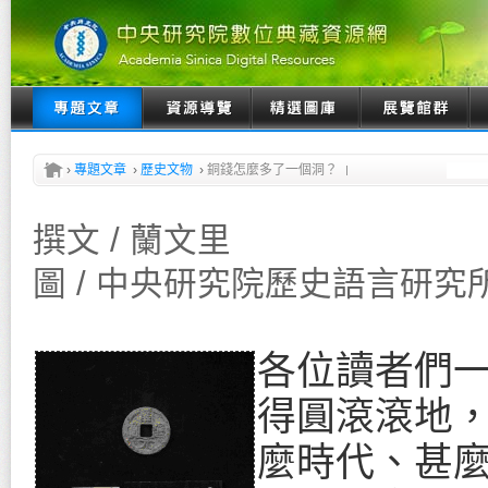
›
專題文章
›
歷史文物
›
銅錢怎麼多了一個洞？
撰文 / 蘭文里
圖 / 中央研究院歷史語言研究
各位讀者們
得圓滾滾地
麼時代、甚