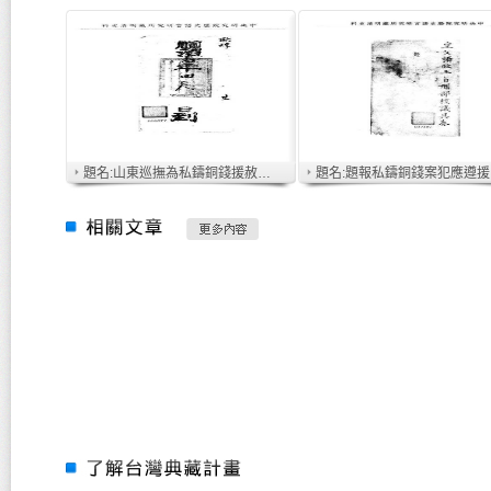
題名:山東巡撫為私鑄銅錢援赦減等事
題