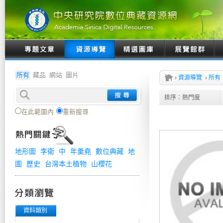
所有
藏品
網站
圖片
›
資源導覽
›
所有
排序：
熱門度
在此範圍內
重新搜尋
地形圖
李衛
中
年羹堯
數位典藏
地
圖
歷史
台灣本土植物
山櫻花
資料類別