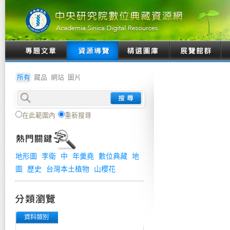
所有
藏品
網站
圖片
在此範圍內
重新搜尋
地形圖
李衛
中
年羹堯
數位典藏
地
圖
歷史
台灣本土植物
山櫻花
資料類別