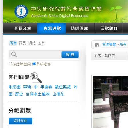
所有
藏品
網站
圖片
›
資源導覽
›
所有
排序：
熱門度
在此範圍內
重新搜尋
地形圖
李衛
中
年羹堯
數位典藏
地
圖
歷史
台灣本土植物
山櫻花
資料類別