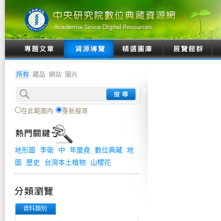
所有
藏品
網站
圖片
在此範圍內
重新搜尋
地形圖
李衛
中
年羹堯
數位典藏
地
圖
歷史
台灣本土植物
山櫻花
資料類別