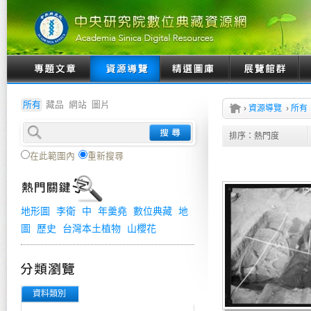
所有
藏品
網站
圖片
›
資源導覽
›
所有
排序：
熱門度
在此範圍內
重新搜尋
地形圖
李衛
中
年羹堯
數位典藏
地
圖
歷史
台灣本土植物
山櫻花
資料類別