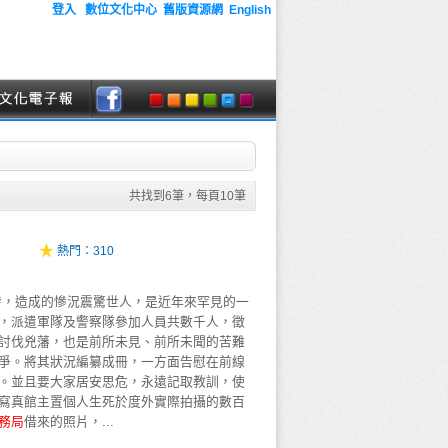
登入
數位文化中心
舊版資源網
English
共找到
6
筆，每頁
10
筆
熱門：
310
發，造成的慘況震驚世人，是近年來罕見的一
，派遣軍隊及警察隊參加人員共數千人，徵
討伐兇藩，也是前所未見、前所未聞的苦難
爭。將其狀況編纂成冊，一方面告慰在前線
。並且要大家居安思危，永遠記取教訓，使
寫真館主置個人生死於度外實際拍攝的數百
務
局
借來的照片，...