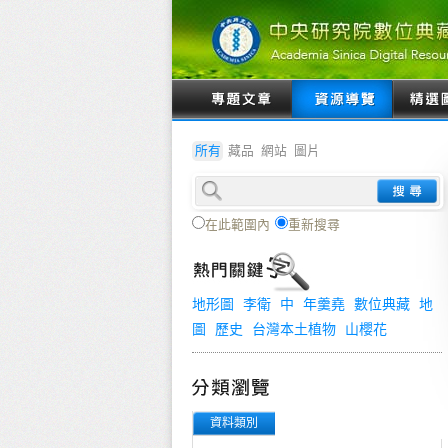
所有
藏品
網站
圖片
在此範圍內
重新搜尋
地形圖
李衛
中
年羹堯
數位典藏
地
圖
歷史
台灣本土植物
山櫻花
資料類別