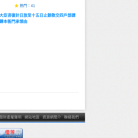
熱門：
41
大臣咨復計日放至十五日止餘款交四戶部請
歸本衙門承領由
慧財產權聲明
網站地圖
資源網簡介
聯絡我們