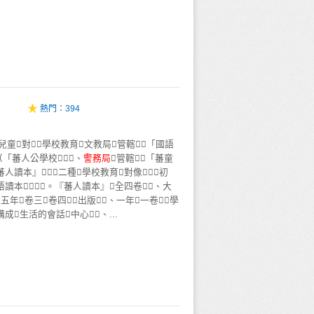
熱門：
394
兒童對學校教育文教局管轄「國語
（「蕃人公學校」）、
警
務
局
管轄「蕃童
蕃人讀本』二種學校教育對像初
語讀本。『蕃人讀本』全四卷、大
五年卷三卷四出版、一年一卷學
構成生活的會話中心、...