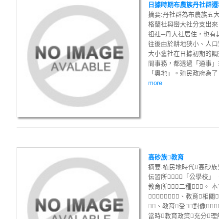
日據時期布農族丹社群遷移史之
摘要:丹社群為布農族五
格蘭社與巒大社分支出來
祖社─丹大社居住，也有
往後由於耕地狹小、人口
大小舊社在日據初期的調
間事務，都透過「通事」
「奧地」。殖民政府為了「
more
高砂族教育
摘要:植民地時代高砂族
伝習所」「公學校」
教育所」二種。
、教育相關
、教育受對像
當時教育政策充分理解