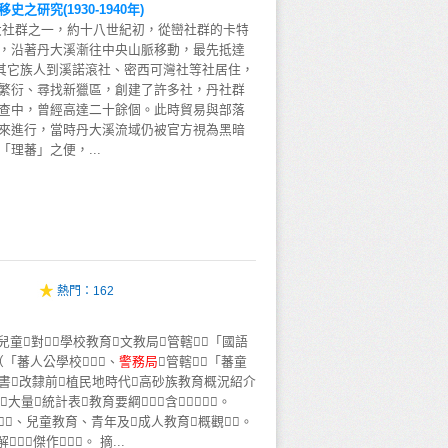
研究(1930-1940年)
大社群之一，約十八世紀初，從巒社群的卡特
，沿著丹大溪漸往中央山脈移動，最先抵達
其它族人到溪諾滾社、密西可灣社等社居住，
繁衍、尋找新獵區，創建了許多社，丹社群
查中，曾經高達二十餘個。此時貿易與部落
來進行，當時丹大溪流域仍被官方視為黑暗
理蕃」之便，...
熱門：
162
兒童對學校教育文教局管轄「國語
（「蕃人公學校」）、
警
務
局
管轄「蕃童
 本書改隸前植民地時代高砂族教育概況紹介
大量統計表教育要綱含。
、兒童教育、青年及成人教育概觀。
傑作。 摘...