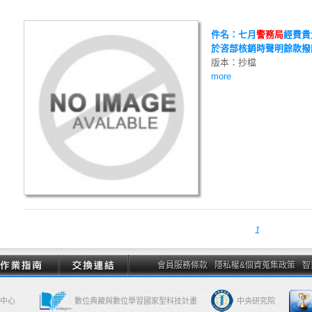
件名：七月
警
務
局
經費貴
於咨部核銷時聲明餘款撥
版本：抄檔
more
1
會員服務條款
隱私權&個資蒐集政策
智
中心
數位典藏與數位學習國家型科技計畫
中央研究院