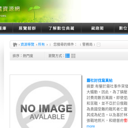
›
資源導覽
›
所有
›
您搜尋的條件：
﹝警務局﹞
排序：
熱門度
瀏覽方式：
霧社討伐寫真帖
摘要:有鑒於霧社事件突
大騷動。因此，為了鎮壓
討費用數百萬圓。即使是
和苦戰，並不亞於日俄戰
為貴國受難的戰死者亡靈
其成為紀念。以及基於林
張戰地照片，和總督府
警
more