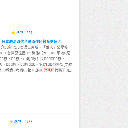
熱門：
337
：日本統治時代台灣原住民教育史研究
成分，第I部國語伝習所・「蕃人」公學校，
。台灣原住民十種族分，平地原
族，族，山地原住民，族，
族，族，族。第I部學務部(文教
教育考察，第Ⅱ部
警
務
局
管轄下山
.
熱門：
2765