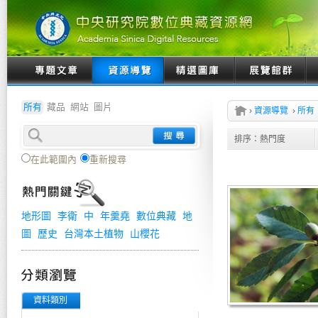
所有
藏品
網站
圖片
›
資源導覽
›
所有
排序：
熱門度
在此範圍內
重新搜尋
地形圖
李衛
中
年羹堯
數位典藏
地
圖
歷史
台灣本土植物
山櫻花
資料類別