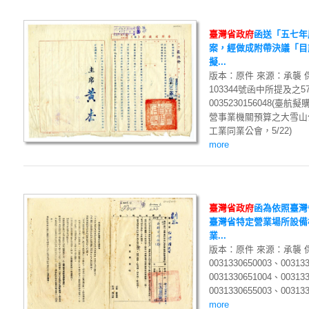
臺
灣
省
政
府
函送「五七年
案，經做成附帶決議「目
擬...
版本：原件 來源：承襲 保
103344號函中所提及之5
0035230156048(臺航擬
營事業機關預算之大雪山公司
工業同業公會，5/22)
more
臺
灣
省
政
府
函為依照臺灣
臺灣省特定營業場所設備
業...
版本：原件 來源：承襲 
0031330650003、00313
0031330651004、00313
0031330655003、00313
more