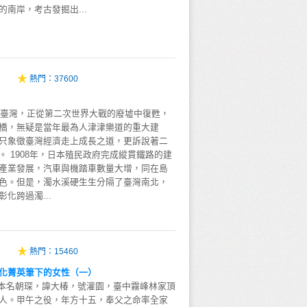
南岸，考古發掘出...
熱門：
37600
代的臺灣，正從第二次世界大戰的廢墟中復甦，
橋，無疑是當年最為人津津樂道的重大建
只象徵臺灣經濟走上成長之道，更訴說著二
 1908年，日本殖民政府完成縱貫鐵路的建
產業發展，汽車與機踏車數量大增，同在島
色。但是，濁水溪硬生生分隔了臺灣南北，
化跨過濁...
熱門：
15460
化菁英筆下的女性（一）
6），本名朝琛，諱大椿，號灌園，臺中霧峰林家頂
人。甲午之役，年方十五，奉父之命率全家