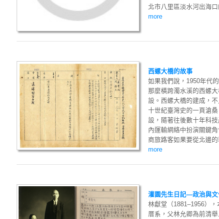
北市八里區淡水河出海口的
more
西螺大橋的故事
如果我們說，1950年
那麼橫跨濁水溪的西螺大
設。西螺大橋的建成，不
十世紀臺灣史的一頁滄桑。
設，隨著往後數十年科技
內運輸網絡中扮演關鍵角
商旅路客如果要從北邊的彰
more
灌園先生日記—政治與文
林獻堂（1881–195
厝系，父林允卿為前清舉