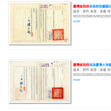
臺
灣
省
政
府
函為財政廳擬出
版本：原件 來源：承襲 
0032230159015/00322301
more
臺
灣
省
政
府
函為臺灣土地銀
版本：原件 來源：承襲 
0032230160012/00322301
more