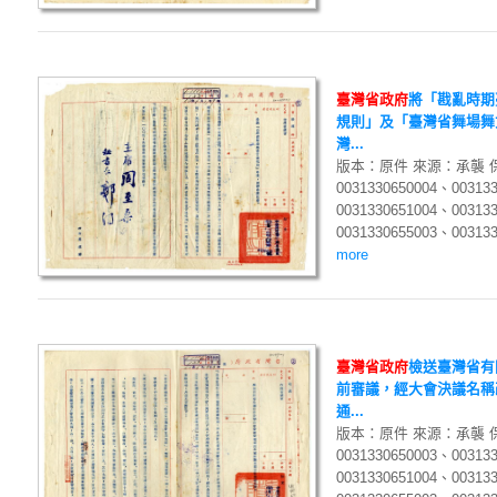
臺
灣
省
政
府
將「戡亂時期
規則」及「臺灣省舞場舞
灣...
版本：原件 來源：承襲 
0031330650004、00313
0031330651004、00313
0031330655003、003133
more
臺
灣
省
政
府
檢送臺灣省有
前審議，經大會決議名稱
通...
版本：原件 來源：承襲 
0031330650003、00313
0031330651004、00313