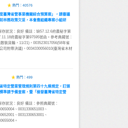
熱門：
40576
度臺灣省營事業機關綜合預算案」，請審議
前林務政策欠妥，本會應組織專案小組研
存狀況：良好 備註：缺57.12.6府農秘字第
7.11.18府農秘字第97595號函。參考典藏號：
購散裝貨輪，11/21)，003523017056(58年省
附帶決議)，0034330056010(臺灣省木材
熱門：
499
省特定營業管理規則第四十九條規定，訂頒
標準請予備查案，暨「檢發臺灣省特定營
保存狀況：良好 備註：參照典藏號：
30650004、0031330651003、
30652001、0031330653001、
30655004。