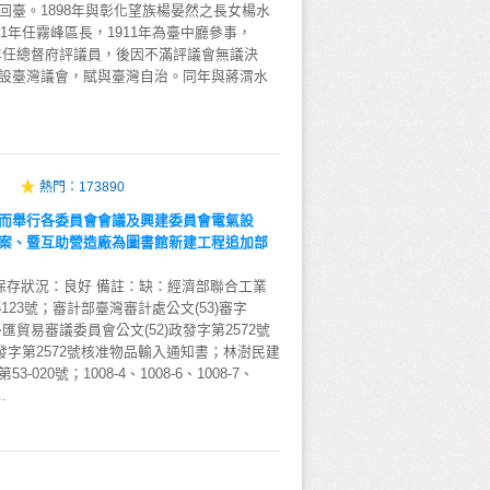
回臺。1898年與彰化望族楊晏然之長女楊水
01年任霧峰區長，1911年為臺中廳參事，
21年任總督府評議員，後因不滿評議會無議決
設臺灣議會，賦與臺灣自治。同年與蔣渭水
熱門：
173890
而舉行各委員會會議及興建委員會電氣設
案、暨互助營造廠為圖書館新建工程追加部
 保存狀況：良好 備註：缺：經濟部聯合工業
5123號；審計部臺灣審計處公文(53)審字
外匯貿易審議委員會公文(52)政發字第2572號
政發字第2572號核准物品輸入通知書；林澍民建
020號；1008-4、1008-6、1008-7、
.