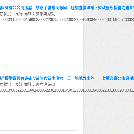
售省有非公用房屋，請惠予審議同意案，經調查後決議，財政廳所接管之臺北市
保存狀況：良好 備註：參考典藏號
59030/0032230159032/0032230159033/0032230159034/0032230159037/00322
行擬變賣管有高雄市鼓岩段四小段六－三一地號等土地一一七筆及臺北市東橋段
保存狀況：良好 備註：參考典藏號
60013/0032230160014/0032230160016/0032230160019/0032230160020/00322