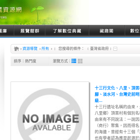
›
資源導覽
›
所有
›
您搜尋的條件：
﹝臺灣省政府﹞
排序：
熱門度
瀏覽方式：
十三行文化、八里、頂罟
腳、淡水河、台灣史前時
級...
十三行遺址名稱的由來，
八里鄉）頂罟村有個別名
由來有不同說法：一說因
（商行）聚集，因而得名
的海邊，曾經有十三個「
也有學者認為應是起源於