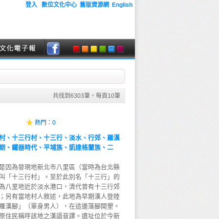
登入
數位文化中心
舊版資源網
English
共找到
6303
筆，每頁
10
筆
熱門：
0
村、十三行村、十三行、淡水、行郊、羅漢
期、鐵器時代、平埔族、凱達格蘭族、二
是因為發現地新北市八里區（當時為台北縣
叫「十三行村」。至於此別名「十三行」的
為八里地近於淡水港口，清代曾有十三行郊
；另有當地村人敘述，此地為早期漢人登陸
羅漢腳」（單身男人），在這邊落腳開墾。
原住民稱呼該地之漢語音譯。遺址位於今新