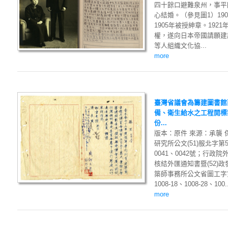
四十餘口避難泉州，事平
心結婚。（參見圖1）19
1905年被授紳章。19
權，遂向日本帝國請願建
等人組織文化協...
more
臺灣省議會為籌建圖書館
備、衛生給水之工程開標
份...
版本：原件 來源：承襲
研究所公文(51)服北字第
0041、0042號；行政院
核結外匯通知書暨(52)
築師事務所公文省圖工字第53-
1008-18、1008-28、100..
more