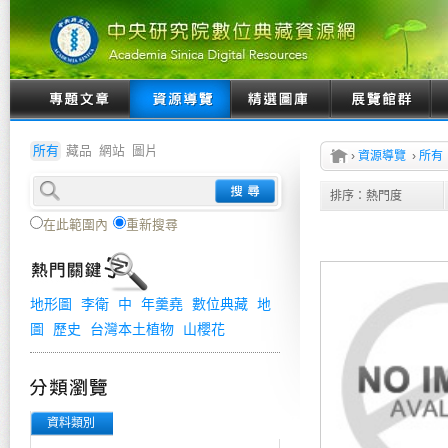
所有
藏品
網站
圖片
›
資源導覽
›
所有
排序：
熱門度
在此範圍內
重新搜尋
地形圖
李衛
中
年羹堯
數位典藏
地
圖
歷史
台灣本土植物
山櫻花
資料類別