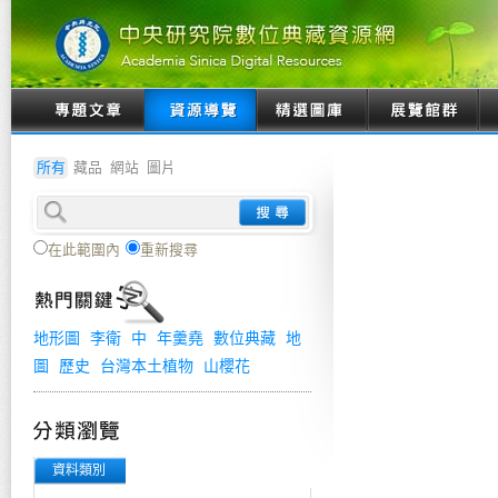
所有
藏品
網站
圖片
在此範圍內
重新搜尋
地形圖
李衛
中
年羹堯
數位典藏
地
圖
歷史
台灣本土植物
山櫻花
資料類別