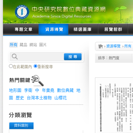
所有
藏品
網站
圖片
›
資源導覽
›
所有
排序：
熱門度
在此範圍內
重新搜尋
地形圖
李衛
中
年羹堯
數位典藏
地
圖
歷史
台灣本土植物
山櫻花
資料類別