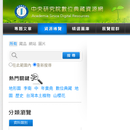
所有
藏品
網站
圖片
在此範圍內
重新搜尋
地形圖
李衛
中
年羹堯
數位典藏
地
圖
歷史
台灣本土植物
山櫻花
資料類別