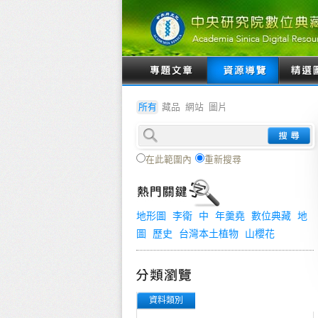
所有
藏品
網站
圖片
在此範圍內
重新搜尋
地形圖
李衛
中
年羹堯
數位典藏
地
圖
歷史
台灣本土植物
山櫻花
資料類別