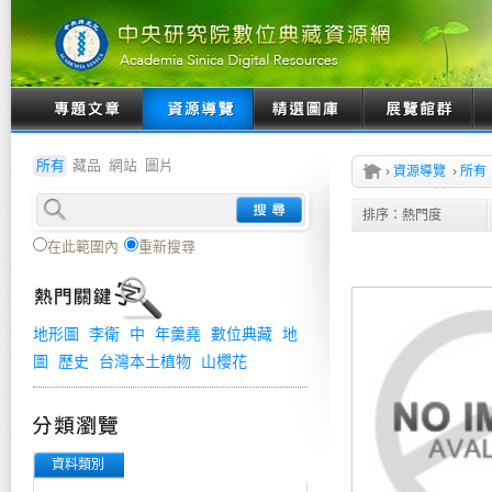
所有
藏品
網站
圖片
›
資源導覽
›
所有
排序：
熱門度
在此範圍內
重新搜尋
地形圖
李衛
中
年羹堯
數位典藏
地
圖
歷史
台灣本土植物
山櫻花
資料類別