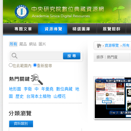
所有
藏品
網站
圖片
›
資源導覽
›
所有
排序：
熱門度
在此範圍內
重新搜尋
地形圖
李衛
中
年羹堯
數位典藏
地
圖
歷史
台灣本土植物
山櫻花
資料類別