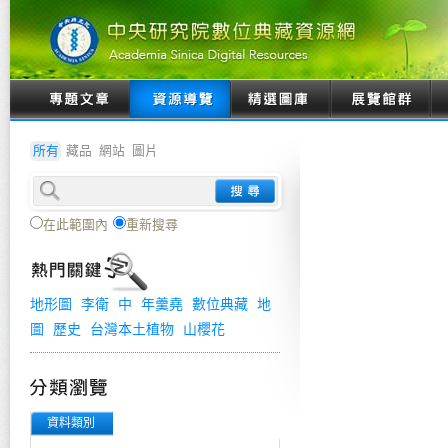
所有
藏品
網站
圖片
在此範圍內
重新搜尋
地形圖
李衛
中
年羹堯
數位典藏
地
圖
歷史
台灣本土植物
山櫻花
資料類別