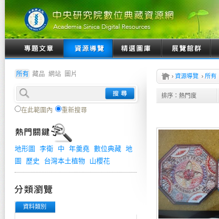
所有
藏品
網站
圖片
›
資源導覽
›
所有
排序：
熱門度
在此範圍內
重新搜尋
地形圖
李衛
中
年羹堯
數位典藏
地
圖
歷史
台灣本土植物
山櫻花
資料類別