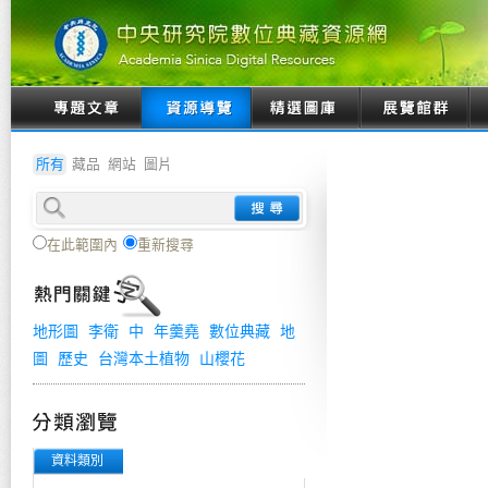
所有
藏品
網站
圖片
在此範圍內
重新搜尋
地形圖
李衛
中
年羹堯
數位典藏
地
圖
歷史
台灣本土植物
山櫻花
資料類別