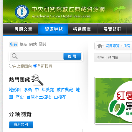
所有
藏品
網站
圖片
›
資源導覽
›
所有
排序：
熱門度
在此範圍內
重新搜尋
地形圖
李衛
中
年羹堯
數位典藏
地
圖
歷史
台灣本土植物
山櫻花
資料類別