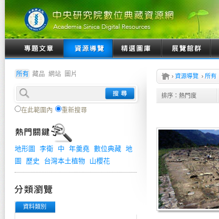
所有
藏品
網站
圖片
›
資源導覽
›
所有
排序：
熱門度
在此範圍內
重新搜尋
地形圖
李衛
中
年羹堯
數位典藏
地
圖
歷史
台灣本土植物
山櫻花
資料類別