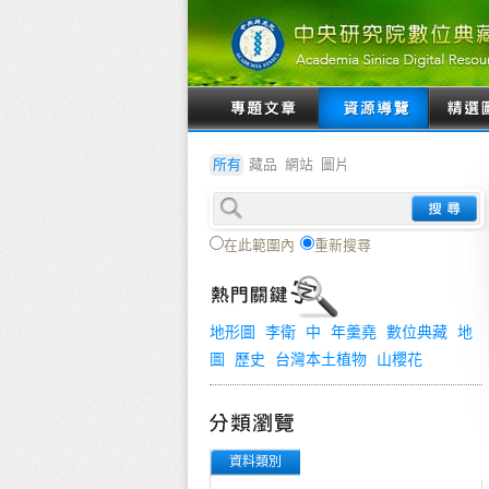
所有
藏品
網站
圖片
在此範圍內
重新搜尋
地形圖
李衛
中
年羹堯
數位典藏
地
圖
歷史
台灣本土植物
山櫻花
資料類別