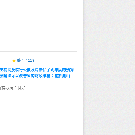
熱門：
118
央補助及發行公債及賒借佔了明年度的預算
麼辦法可以改善省的財政結構；關於鳳山
保存狀況：良好