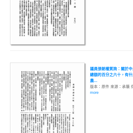
議員張朝權質詢：關於中
總額的百分之六十，有什
農...
版本：原件 來源：承襲 
more