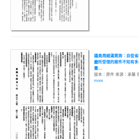
議員周細滿質詢：自從省
廳所受理的案件不知有多
畫...
版本：原件 來源：承襲 
more