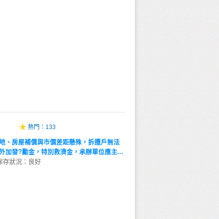
熱門：
133
地、房屋補償與市價差距懸殊，拆遷戶無法
加發?勵金，特別救濟金，承辦單位應主...
保存狀況：良好