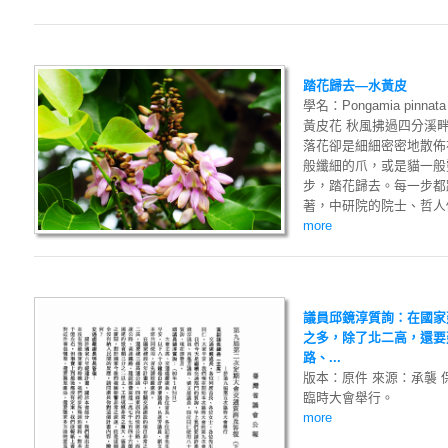
踏花歸去—水黃皮
學名：Pongamia pinnata
黃皮花 秋風拂過四分溪
落花卻是細細密密地散佈
般纖細的爪，或是貓一般
步，踏花歸去。每一步都
著，中研院的院士、哲人們
more
議員邱鏡淳質詢：在國家
之多，除了北二高，還要
路、...
版本：原件 來源：承襲
臨時大會舉行。
more