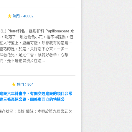
熱門：
40002
 (L.) Pierre科名：蝶形花科 Papilionaceae 水
畔，吹落了一地淡紫色小花，捨不得踩過，但
在人行道上，避無可避，除非我有的是鳥一
靈巧的足。於是，只好忍下心來，一步一
踩著花兒，足底生香，感覺好奢華，心想
，是不是也曾漫步在這...
熱門：
904
建設六年計畫中，有關交通建設的項目非常
建三條高速公路、四條東西向的快速公
 保存狀況：良好 備註：本案於第九屆第五次