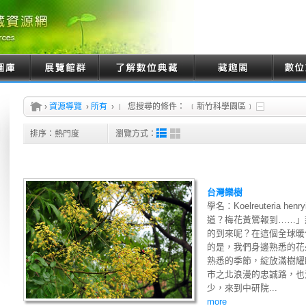
›
資源導覽
›
所有
›
您搜尋的條件：
﹝新竹科學園區﹞
排序：
熱門度
瀏覽方式：
台灣欒樹
學名：Koelreuteria 
道？梅花黃鶯報到……」
的到來呢？在這個全球暖
的是，我們身邊熟悉的花
熟悉的季節，綻放滿樹耀
市之北浪漫的忠誠路，也
少，來到中研院...
more