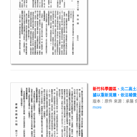
新
竹
科
學
園
區
、北二高土
據以重新覓購，依法補償外
版本：原件 來源：承襲 
more