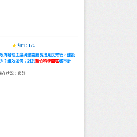
熱門：
171
政府辦理主席與建設廳長接見民眾後，建設
少？績效如何；對於
新
竹
科
學
園
區
都市計
保存狀況：良好