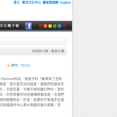
登入
數位文化中心
舊版資源網
English
共找到
23
筆，每頁
10
筆
熱門：
72112
henryi Dummer科名：無患子科「春神來了怎知
那麼，是什麼花兒的綻放，讓我們知道秋天
化、天氣狂暴、乍暖乍寒的魔幻時代，奇妙
朵，仍然受著DNA的遺傳密碼支配，在我們
眼的鮮豔色彩！於是，就算你不曾漫步在城
沒有路過市中心車水馬龍的敦化南路，至