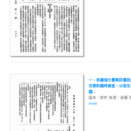
一、有關強化警察防爆技
衣質料隨時檢查，以保生
趨...
版本：原件 來源：承襲 
more