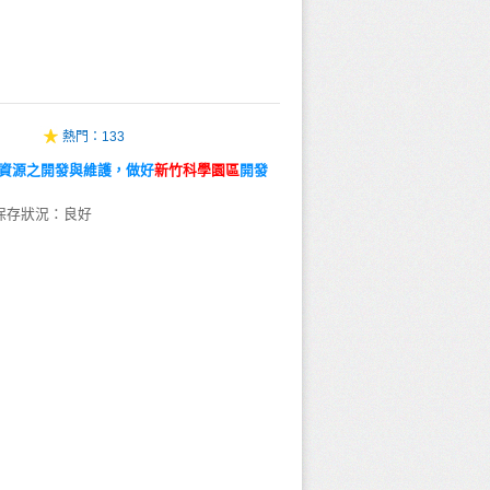
熱門：
133
資源之開發與維護，做好
新
竹
科
學
園
區
開發
保存狀況：良好