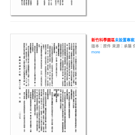
新
竹
科
學
園
區
未設置專案
版本：原件 來源：承襲 
more