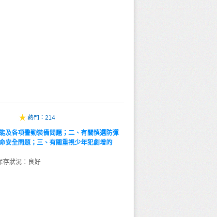
熱門：
214
能及各項警勤裝備問題；二、有關慎選防彈
命安全問題；三、有關重視少年犯劇增的
保存狀況：良好