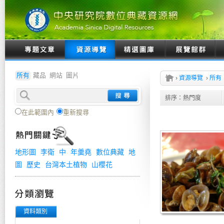
所有
藏品
網站
圖片
›
資源導覽
›
所有
排序：
熱門度
在此範圍內
重新搜尋
地形圖
李衛
中
年羹堯
數位典藏
地
圖
歷史
台灣本土植物
山櫻花
資料類別