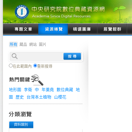
所有
藏品
網站
圖片
在此範圍內
重新搜尋
地形圖
李衛
中
年羹堯
數位典藏
地
圖
歷史
台灣本土植物
山櫻花
資料類別