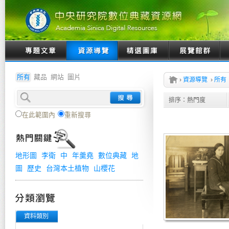
所有
藏品
網站
圖片
›
資源導覽
›
所有
排序：
熱門度
在此範圍內
重新搜尋
地形圖
李衛
中
年羹堯
數位典藏
地
圖
歷史
台灣本土植物
山櫻花
資料類別