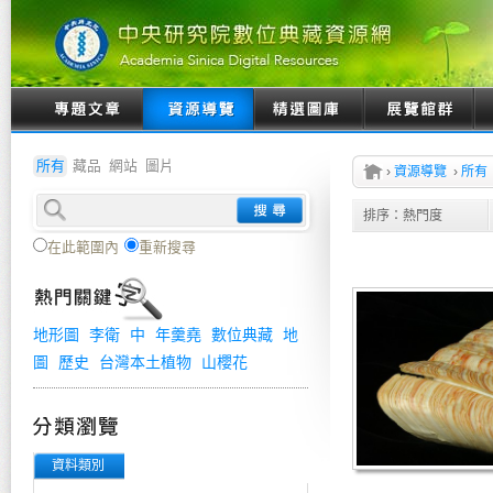
所有
藏品
網站
圖片
›
資源導覽
›
所有
排序：
熱門度
在此範圍內
重新搜尋
地形圖
李衛
中
年羹堯
數位典藏
地
圖
歷史
台灣本土植物
山櫻花
資料類別