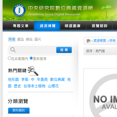
所有
藏品
網站
圖片
›
資源導覽
›
所有
排序：
熱門度
在此範圍內
重新搜尋
地形圖
李衛
中
年羹堯
數位典藏
地
圖
歷史
台灣本土植物
山櫻花
資料類別