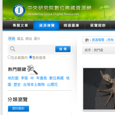
所有
藏品
網站
圖片
›
資源導覽
›
所有
排序：
熱門度
在此範圍內
重新搜尋
地形圖
李衛
中
年羹堯
數位典藏
地
圖
歷史
台灣本土植物
山櫻花
資料類別