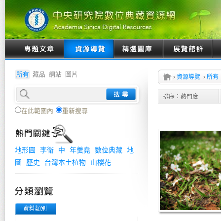
所有
藏品
網站
圖片
›
資源導覽
›
所有
排序：
熱門度
在此範圍內
重新搜尋
地形圖
李衛
中
年羹堯
數位典藏
地
圖
歷史
台灣本土植物
山櫻花
資料類別