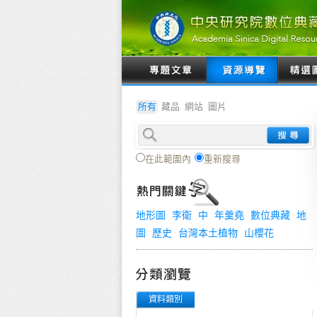
所有
藏品
網站
圖片
在此範圍內
重新搜尋
地形圖
李衛
中
年羹堯
數位典藏
地
圖
歷史
台灣本土植物
山櫻花
資料類別