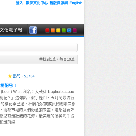
登入
數位文化中心
舊版資源網
English
共找到
1
筆，每頁
10
筆
熱門：
51734
桐花吧!!!
 (Lour.) Wils. 科名：大戟科 Euphorbiaceae
桐花？」這句話，似乎是四、五月間最流行
紛的櫻花季已過，杜鵑花家族成員們則漸次移
，而都市裡的人們仍意猶未盡，還想著要郊
哪兒有最壯觀的花海，最美麗的落英呢？從
最前線...