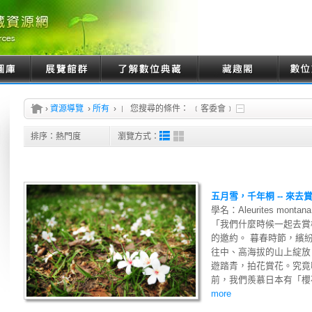
›
資源導覽
›
所有
›
您搜尋的條件：
﹝客委會﹞
排序：
熱門度
瀏覽方式：
五月雪，千年桐 -- 來去賞
學名：Aleurites montana
「我們什麼時候一起去賞
的邀約。 暮春時節，繽
往中、高海拔的山上綻放
遊踏青，拍花賞花。究竟
前，我們羨慕日本有「櫻花
more