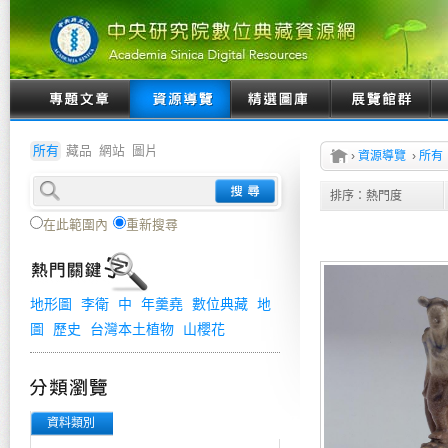
所有
藏品
網站
圖片
›
資源導覽
›
所有
排序：
熱門度
在此範圍內
重新搜尋
地形圖
李衛
中
年羹堯
數位典藏
地
圖
歷史
台灣本土植物
山櫻花
資料類別