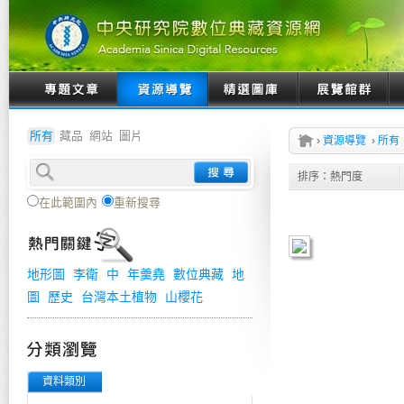
所有
藏品
網站
圖片
›
資源導覽
›
所有
排序：
熱門度
在此範圍內
重新搜尋
地形圖
李衛
中
年羹堯
數位典藏
地
圖
歷史
台灣本土植物
山櫻花
資料類別