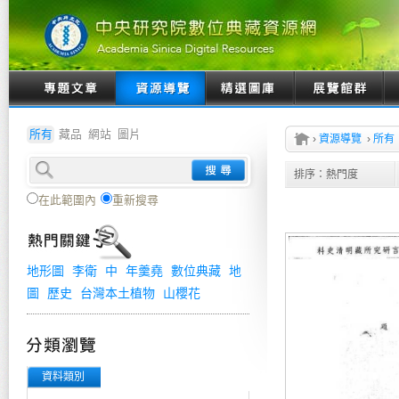
所有
藏品
網站
圖片
›
資源導覽
›
所有
排序：
熱門度
在此範圍內
重新搜尋
地形圖
李衛
中
年羹堯
數位典藏
地
圖
歷史
台灣本土植物
山櫻花
資料類別