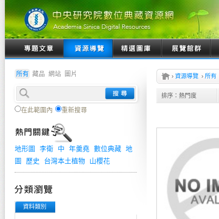
所有
藏品
網站
圖片
›
資源導覽
›
所有
排序：
熱門度
在此範圍內
重新搜尋
地形圖
李衛
中
年羹堯
數位典藏
地
圖
歷史
台灣本土植物
山櫻花
資料類別