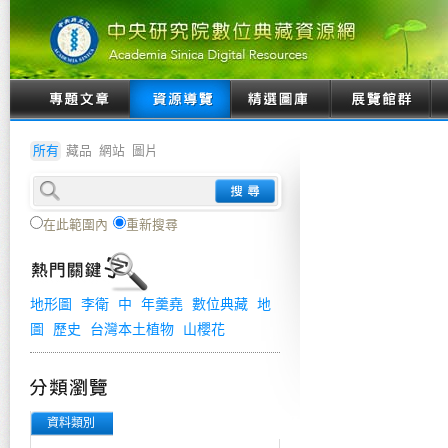
所有
藏品
網站
圖片
在此範圍內
重新搜尋
地形圖
李衛
中
年羹堯
數位典藏
地
圖
歷史
台灣本土植物
山櫻花
資料類別