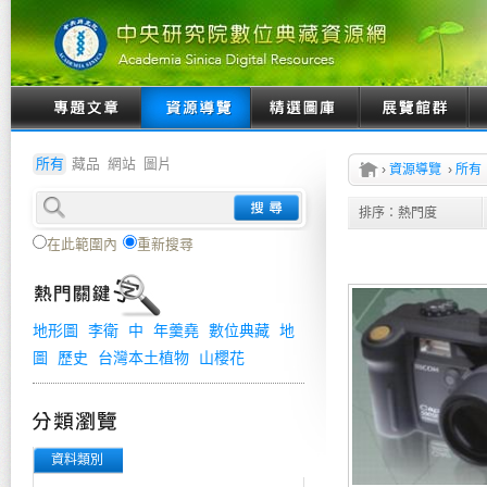
所有
藏品
網站
圖片
›
資源導覽
›
所有
排序：
熱門度
在此範圍內
重新搜尋
地形圖
李衛
中
年羹堯
數位典藏
地
圖
歷史
台灣本土植物
山櫻花
資料類別