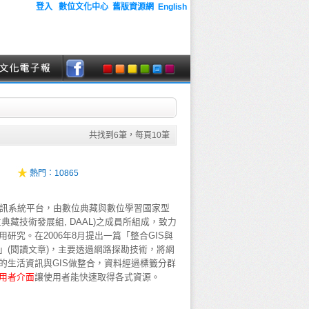
登入
數位文化中心
舊版資源網
English
共找到
6
筆，每頁
10
筆
熱門：
10865
理資訊系統平台，由數位典藏與數位學習國家型
典藏技術發展組, DAAL)之成員所組成，致力
研究。在2006年8月提出一篇「整合GIS與
」(閱讀文章)，主要透過網路探勘技術，將網
的生活資訊與GIS做整合，資料經過標籤分群
用
者
介
面
讓使用者能快速取得各式資源。