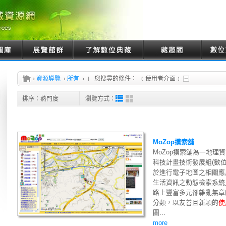
›
資源導覽
›
所有
›
您搜尋的條件：
﹝使用者介面﹞
排序：
熱門度
瀏覽方式：
MoZop摸索舖
MoZop摸索舖為一地
科技計畫技術發展組(數位
於進行電子地圖之相關應用
生活資訊之動態檢索系統
路上豐富多元卻雜亂無章
分類，以友善且新穎的
使
圖...
more