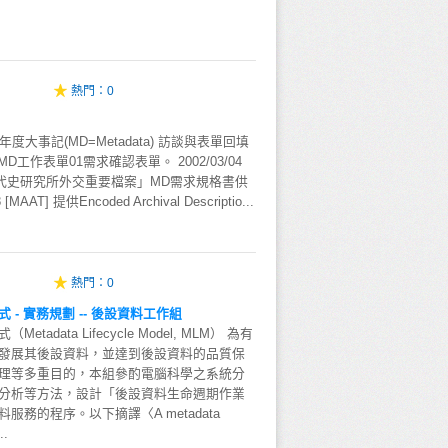
熱門：
0
年度大事記(MD=Metadata) 訪談與表單回填
 寄發MD工作表單01需求確認表單。 2002/03/04
院近代史研究所外交重要檔案」MD需求規格書供
AAT] 提供Encoded Archival Descriptio...
熱門：
0
- 實務規劃 -- 後設資料工作組
adata Lifecycle Model, MLM） 為有
發展其後設資料，並達到後設資料的品質保
理等多重目的，本組參酌電腦科學之系統分
分析等方法，設計「後設資料生命週期作業
務的程序。以下摘譯〈A metadata
..