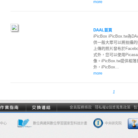
more
DAAL首頁
iPicBox iPicBox
供一般大眾可以將拍攝的照片
上傳的照片發布於Faceb
式外，您可以使用Picas
像。iPicBox.tw提
外，iPicBox...
more
1
會員服務條款
隱私權&個資蒐集政策
智
中心
數位典藏與數位學習國家型科技計畫
中央研究院