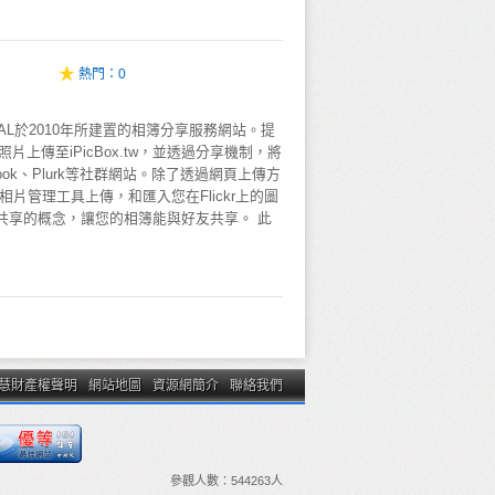
熱門：
0
.tw為DAAL於2010年所建置的相簿分享服務網站。提
上傳至iPicBox.tw，並透過分享機制，將
ook、Plurk等社群網站。除了透過網頁上傳方
a相片管理工具上傳，和匯入您在Flickr上的圖
供相簿共享的概念，讓您的相簿能與好友共享。 此
慧財產權聲明
網站地圖
資源網簡介
聯絡我們
參觀人數：
544263
人