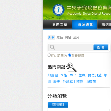
所有
藏品
網站
圖片
在此範圍內
重新搜尋
地形圖
李衛
中
年羹堯
數位典藏
地
圖
歷史
台灣本土植物
山櫻花
資料類別