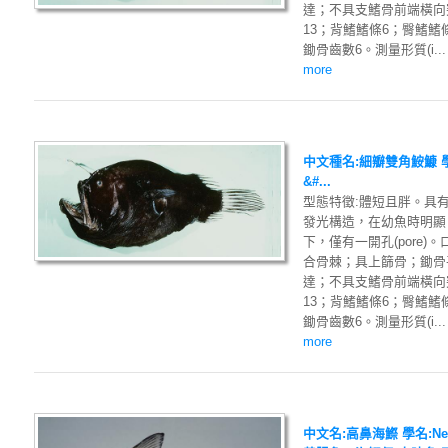
達；不具支鰭骨前端橫向
13；背鰭鰭條6；臀鰭鰭
鋤骨齒數6。測量形質(i...
more
中文種名:細瓣雙角鮟鱇 學名:D
&#...
型態特徵:體短且胖。具
發光構造，在幼魚時明顯
下，僅有一開孔(pore
合骨棘；具上篩骨；鋤骨
達；不具支鰭骨前端橫向
13；背鰭鰭條6；臀鰭鰭
鋤骨齒數6。測量形質(i...
more
中文名:高鼻海鰶 學名:Nem