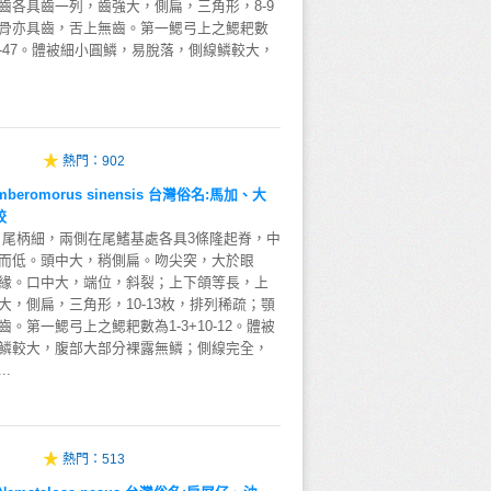
齒各具齒一列，齒強大，側扁，三角形，8-9
骨亦具齒，舌上無齒。第一鰓弓上之鰓耙數
數46-47。體被細小圓鱗，易脫落，側線鱗較大，
熱門：
902
eromorus sinensis 台灣俗名:馬加、大
鮫
；尾柄細，兩側在尾鰭基處各具3條隆起脊，中
而低。頭中大，稍側扁。吻尖突，大於眼
緣。口中大，端位，斜裂；上下頜等長，上
，側扁，三角形，10-13枚，排列稀疏；顎
。第一鰓弓上之鰓耙數為1-3+10-12。體被
鱗較大，腹部大部分裸露無鱗；側線完全，
.
熱門：
513