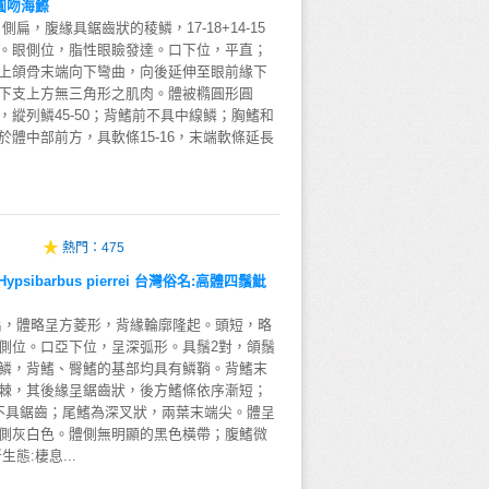
圓吻海鰶
扁，腹緣具鋸齒狀的稜鱗，17-18+14-15
。眼側位，脂性眼瞼發達。口下位，平直；
上頜骨末端向下彎曲，向後延伸至眼前緣下
下支上方無三角形之肌肉。體被橢圓形圓
縱列鱗45-50；背鰭前不具中線鱗；胸鰭和
體中部前方，具軟條15-16，末端軟條延長
熱門：
475
sibarbus pierrei 台灣俗名:高體四鬚魮
扁，體略呈方菱形，背緣輪廓隆起。頭短，略
側位。口亞下位，呈深弧形。具鬚2對，頜鬚
鱗，背鰭、臀鰭的基部均具有鱗鞘。背鰭末
棘，其後緣呈鋸齒狀，後方鰭條依序漸短；
不具鋸齒；尾鰭為深叉狀，兩葉末端尖。體呈
側灰白色。體側無明顯的黑色橫帶；腹鰭微
態:棲息...