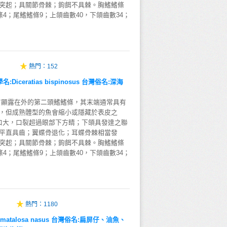
突起；具關節骨棘；鉤餌不具棘。胸鰭鰭條
條4；尾鰭鰭條9；上頜齒數40，下頜齒數34；
熱門：
152
iceratias bispinosus 台灣俗名:深海
有顯露在外的第二頭鰭鰭條，其末端通常具有
，但成熟體型的魚會縮小或隱藏於表皮之
)。口大，口裂超過眼部下方睛；下頜具發達之聯
平直具齒；翼蝶骨退化；耳蝶骨棘相當發
突起；具關節骨棘；鉤餌不具棘。胸鰭鰭條
條4；尾鰭鰭條9；上頜齒數40，下頜齒數34；
熱門：
1180
atalosa nasus 台灣俗名:扁屏仔、油魚、