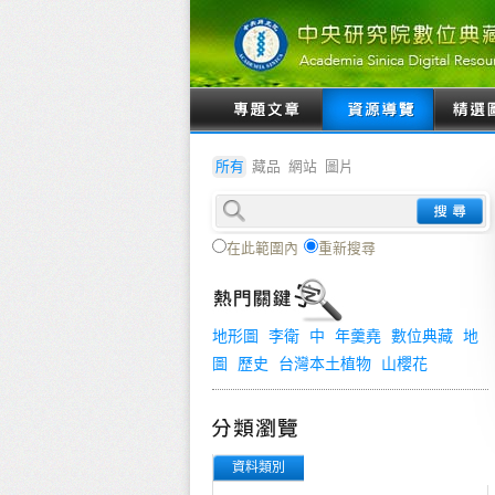
所有
藏品
網站
圖片
在此範圍內
重新搜尋
地形圖
李衛
中
年羹堯
數位典藏
地
圖
歷史
台灣本土植物
山櫻花
資料類別