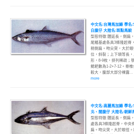
中文名:台灣馬加鰆 學名:Sc
白腹仔 大陸名:斑點馬鮫
型態特徵:體延長，側扁
尾鰭基處各具3條隆起脊
稍側扁。吻尖突，大於眼
位，斜裂；上下頜等長，
形，8-9枚，排列稀疏
鰓耙數為1-2+7-12。
較大，腹部大部分裸露...
more
中文名:高麗馬加鰆 學名:Sco
北、闊腹仔 大陸名:朝鮮
型態特徵:體延長，側扁
處各具3條隆起脊，中央
扁。吻尖突，大於眼徑。