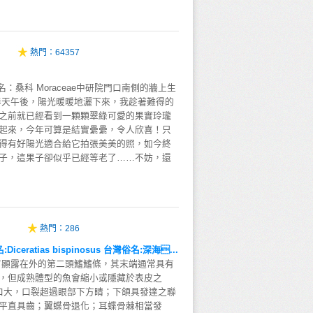
熱門：
64357
 L.科名：桑科 Moraceae中研院門口南側的牆上生
春天午後，陽光暖暖地灑下來，我趁著難得的
之前就已經看到一顆顆翠綠可愛的果實玲瓏
起來，今年可算是結實纍纍，令人欣喜！只
得有好陽光適合給它拍張美美的照，如今終
子，這果子卻似乎已經等老了……不妨，還
熱門：
286
eratias bispinosus 台灣俗名:深海...
有顯露在外的第二頭鰭鰭條，其末端通常具有
，但成熟體型的魚會縮小或隱藏於表皮之
)。口大，口裂超過眼部下方睛；下頜具發達之聯
平直具齒；翼蝶骨退化；耳蝶骨棘相當發