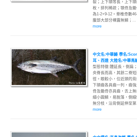
裂；上下頜等長，上下頜
枚，排列稀疏；顎骨及鋤
為1-2+9-12。脊椎骨
腹部大部分裸露無鱗；...
more
中文名:中華鰆 學名:Scomb
耳、西達 大陸名:中華馬
型態特徵:體延長，側扁
央脊長而高，其餘二脊短
徑。眼較小，位近頭的背
下頜齒各具齒一列，齒強大
骨及鋤骨亦具齒，舌上無齒
細小圓鱗，易脫落，側線
無分枝，沿背側延伸至第..
more