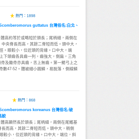
熱門：
1898
omberomorus guttatus 台灣俗名:白北、
，體高約等於或略短於頭長；尾柄細，兩側在
，中央脊長而高，其餘二脊短而低。頭中大，
徑。眼較小，位近頭的背緣。口中大，端
上下頜齒各具齒一列，齒強大，側扁，三角
；顎骨及鋤骨亦具齒，舌上無齒。第一鰓弓上之
脊椎骨數47-52。體被細小圓鱗，易脫落，側線鱗
熱門：
868
mberomorus koreanus 台灣俗名:破
馬鮫
，體高顯然長於頭長；尾柄細，兩側在尾鰭基
脊長而高，其餘二脊短而低。頭中大，稍側
眼較小，位近頭的背緣。口中大，端位，斜