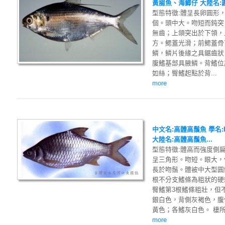
黃腸魚、海鯽仔 大陸名:
型態特徵:體呈長卵圓形，側
個。頭中大。吻短而鈍突
無齒；上頜突出於下領，
方。鰓蓋光滑；前鰓蓋骨
鱗，鱗片後緣之具鋸齒狀，
腹鰭基部具腋鱗。背鰭位於
如絲；臀鰭起點於背...
more
中文名:高體高鬚魚 學名:Hyp
大陸名:高體高鬚魚...
型態特徵:體高而強度側
呈三角形。吻短。眼大，
長於吻鬚。體被中大型圓
根不分支鰭條為粗狀的硬
臀鰭第3根鰭條粗壯，但
銀白色，背側灰褐色，腹
黃色；各鰭灰白色。 棲所生
more