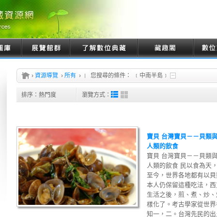
›
資源導覽
›
所有
›
您搜尋的條件：
﹝中南半島﹞
排序：
熱門度
瀏覽方式：
寶貝 台灣寶貝－－貝類
人類的飲食
寶貝 台灣寶貝－－貝類與
人類的飲食 民以食為天
至今，世界各地都有以貝
本人仍保留這種吃法，西
生活之後，煎、煮、炒、
樣化了。考古學家從世界
知一，二。台灣先民的出土