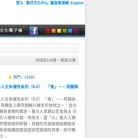
登入
數位文化中心
舊版資源網
English
共找到
148
筆，每頁
10
筆
熱門：
21081
與人文多樣性系列（8-2） 「食」－－貝類與
人文多樣性系列（8-2） 「食」－－貝類與
，貝類是人類早期賴以維生的食材之一。從古
類為食物的需求。東方人早期以生食為主 日
方人通常以焗、烤為主。當「火」進入人類
炸等技術的研發，貝類的烹調食譜就開始多
各地陸續挖掘或是研究發現的貝塚，即可略
...