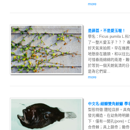
more
是薜荔，不是愛玉喔！
學名：Ficus pumila
了一整片愛玉子？？？ 
好天氣來拍照。早在幾週
地懸掛在牆頭，和以往比
可惜春雨綿綿的南港，難
於等到一個天朗氣清的日
是為它們留...
more
中文名:細瓣雙角鮟鱇 學名:Dic
型態特徵:體短且胖。具
發光構造，在幼魚時明顯
下，僅有一開孔(pore
合骨棘；具上篩骨；鋤骨